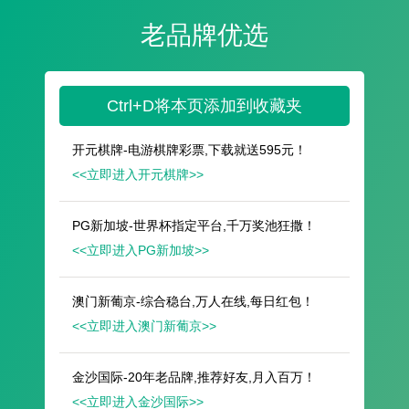
遥想公瑾当年，小乔初嫁了，雄姿英发。
羽扇纶巾，谈笑间，樯橹灰飞烟灭。
故国神游，多情应笑我，早生华发。
人生如梦，一尊还酹江月。